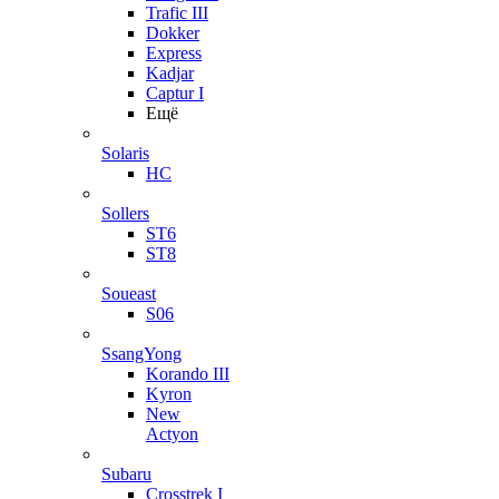
Trafic III
Dokker
Express
Kadjar
Captur I
Ещё
Solaris
HC
Sollers
ST6
ST8
Soueast
S06
SsangYong
Korando III
Kyron
New
Actyon
Subaru
Crosstrek I