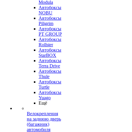
Modula
Автобоксы
NOBU
Автобоксы
Piligrim
Автобоксы
PT GROUP
Автобоксы
Rollster
Автобоксы
StarBOX
Автобоксы
Terra Drive
Автобоксы
Thule
Автобоксы
Turtle
Автобоксы
Yuago
Ещё
Велокрепления
на заднюю дверь
(багажник)
автомобиля