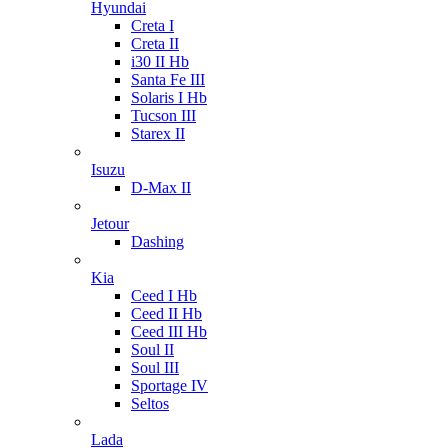
Hyundai
Creta I
Creta II
i30 II Hb
Santa Fe III
Solaris I Hb
Tucson III
Starex II
Isuzu
D-Max II
Jetour
Dashing
Kia
Ceed I Hb
Ceed II Hb
Ceed III Hb
Soul II
Soul III
Sportage IV
Seltos
Lada