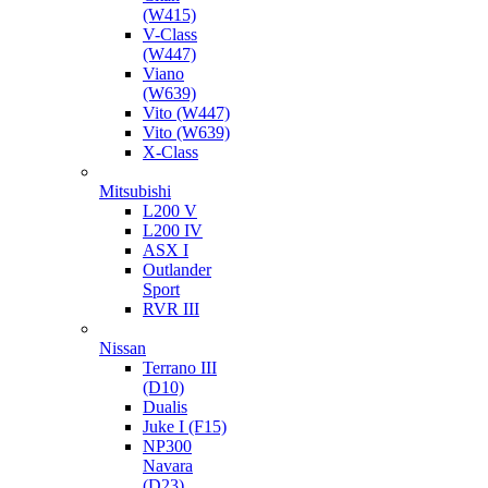
(W415)
V-Class
(W447)
Viano
(W639)
Vito (W447)
Vito (W639)
X-Class
Mitsubishi
L200 V
L200 IV
ASX I
Outlander
Sport
RVR III
Nissan
Terrano III
(D10)
Dualis
Juke I (F15)
NP300
Navara
(D23)