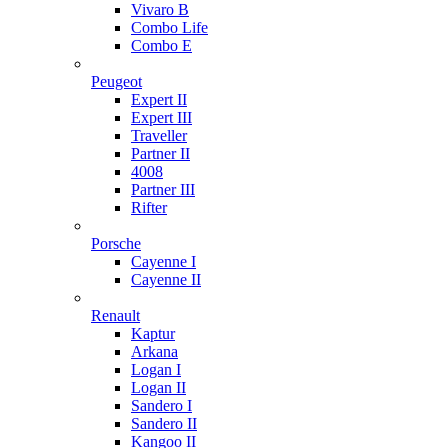
Vivaro B
Combo Life
Combo E
Peugeot
Expert II
Expert III
Traveller
Partner II
4008
Partner III
Rifter
Porsche
Cayenne I
Cayenne II
Renault
Kaptur
Arkana
Logan I
Logan II
Sandero I
Sandero II
Kangoo II